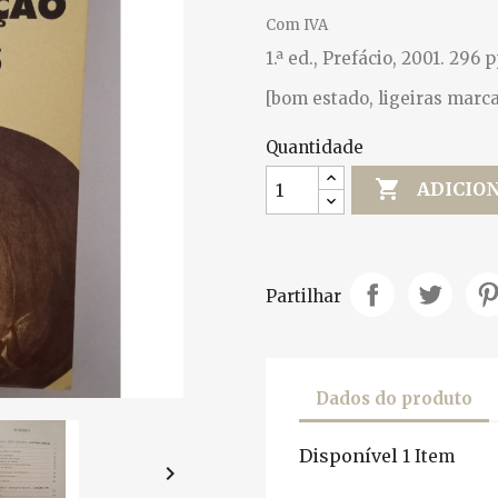
Com IVA
1.ª ed., Prefácio, 2001. 296 p
[bom estado, ligeiras marca
Quantidade

ADICIO
Partilhar
Dados do produto
Disponível
1 Item
