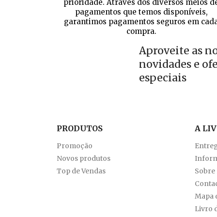
prioridade. Através dos diversos meios d
pagamentos que temos disponíveis,
garantimos pagamentos seguros em cad
compra.
Aproveite as n
novidades e of
especiais
PRODUTOS
A LI
Promoção
Entre
Novos produtos
Inform
Top de Vendas
Sobre
Conta
Mapa d
Livro 