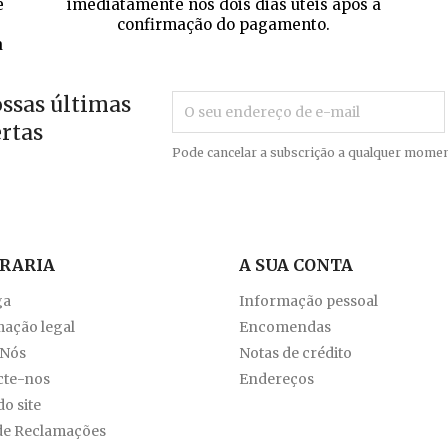
e
imediatamente nos dois dias úteis após a
confirmação do pagamento.
a
ossas últimas
ertas
Pode cancelar a subscrição a qualquer momen
VRARIA
A SUA CONTA
ga
Informação pessoal
ação legal
Encomendas
 Nós
Notas de crédito
cte-nos
Endereços
o site
de Reclamações