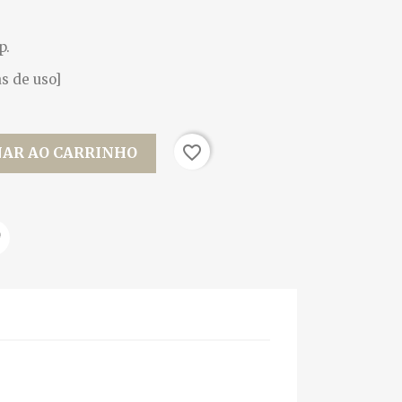
p.
s de uso]
favorite_border
NAR AO CARRINHO