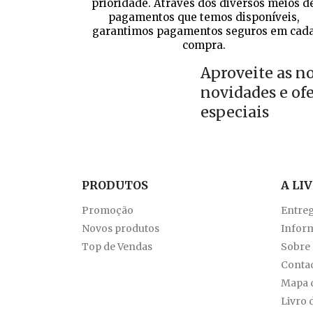
prioridade. Através dos diversos meios d
pagamentos que temos disponíveis,
garantimos pagamentos seguros em cad
compra.
Aproveite as n
novidades e of
especiais
PRODUTOS
A LI
Promoção
Entre
Novos produtos
Inform
Top de Vendas
Sobre
Conta
Mapa d
Livro 