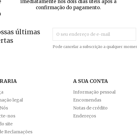
e
imediatamente nos dois dias úteis após a
confirmação do pagamento.
a
ossas últimas
ertas
Pode cancelar a subscrição a qualquer momen
VRARIA
A SUA CONTA
ga
Informação pessoal
ação legal
Encomendas
 Nós
Notas de crédito
cte-nos
Endereços
o site
de Reclamações