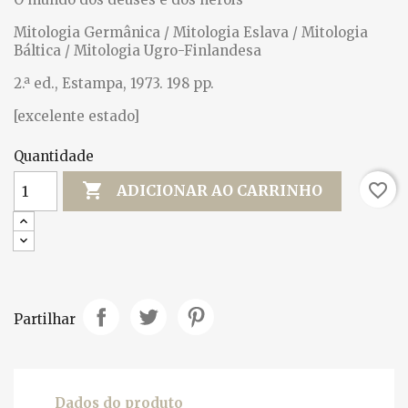
Mitologia Germânica / Mitologia Eslava / Mitologia
Báltica / Mitologia Ugro-Finlandesa
2.ª ed., Estampa, 1973. 198 pp.
[excelente estado]
Quantidade

favorite_border
ADICIONAR AO CARRINHO
Partilhar
Dados do produto