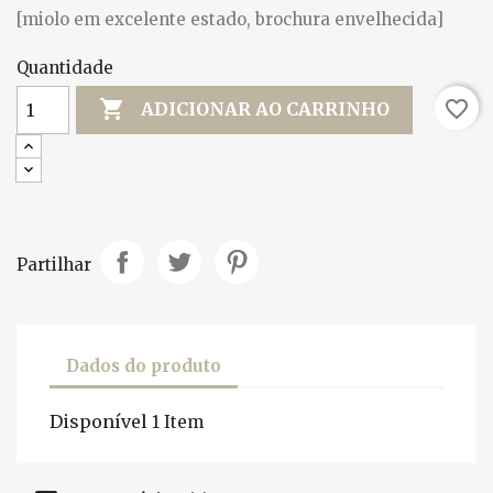
[miolo em excelente estado, brochura envelhecida]
Quantidade

favorite_border
ADICIONAR AO CARRINHO
Partilhar
Dados do produto
Disponível
1 Item