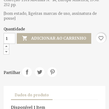
232 pp.
[bom estado, ligeiras marcas de uso, assinatura de
posse]
Quantidade

favorite_border
ADICIONAR AO CARRINHO
Partilhar
Dados do produto
Disponível
1 Item