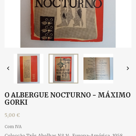


O ALBERGUE NOCTURNO - MÁXIMO
GORKI
5,00 €
Com IVA
Colecção Três Abelhas N.º 14, Europa-América, 1958.