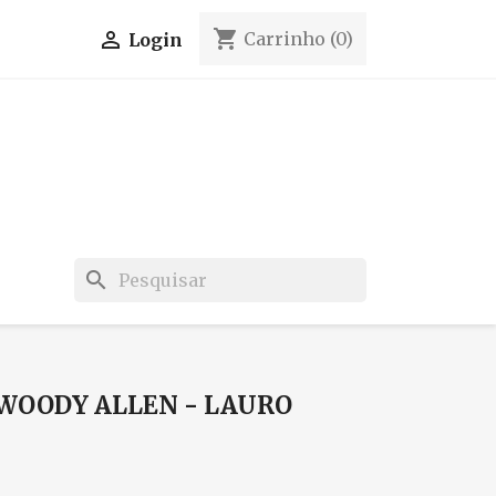
shopping_cart

Carrinho
(0)
Login
search
: WOODY ALLEN - LAURO