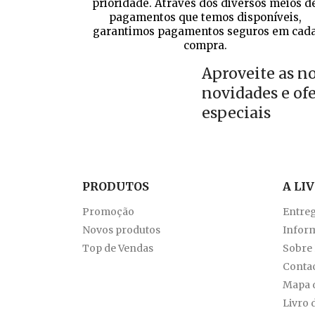
prioridade. Através dos diversos meios d
pagamentos que temos disponíveis,
garantimos pagamentos seguros em cad
compra.
Aproveite as n
novidades e of
especiais
PRODUTOS
A LI
Promoção
Entre
Novos produtos
Inform
Top de Vendas
Sobre
Conta
Mapa d
Livro 