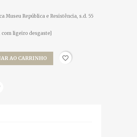
teca Museu República e Resistência, s.d. 55
 com ligeiro desgaste]
favorite_border
NAR AO CARRINHO