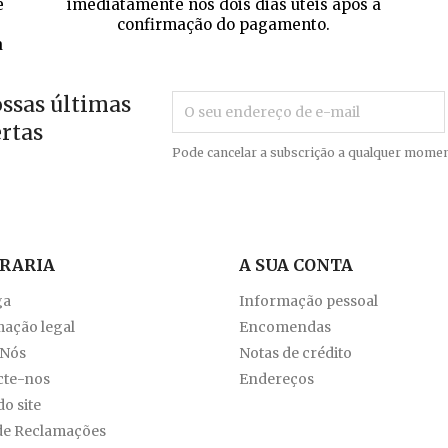
e
imediatamente nos dois dias úteis após a
confirmação do pagamento.
a
ossas últimas
ertas
Pode cancelar a subscrição a qualquer momen
VRARIA
A SUA CONTA
ga
Informação pessoal
ação legal
Encomendas
 Nós
Notas de crédito
cte-nos
Endereços
o site
de Reclamações