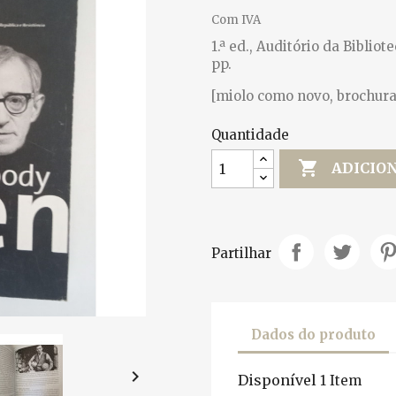
Com IVA
1.ª ed., Auditório da Biblio
pp.
[miolo como novo, brochura
Quantidade

ADICIO
Partilhar
Dados do produto

Disponível
1 Item