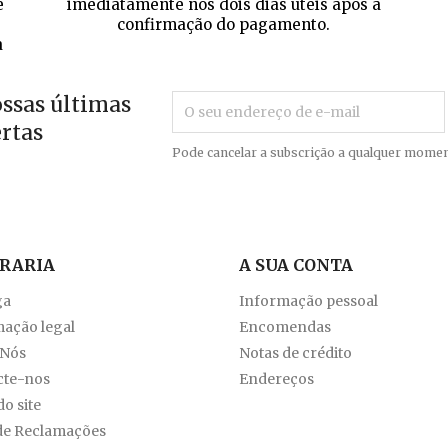
e
imediatamente nos dois dias úteis após a
confirmação do pagamento.
a
ossas últimas
ertas
Pode cancelar a subscrição a qualquer momen
VRARIA
A SUA CONTA
ga
Informação pessoal
ação legal
Encomendas
 Nós
Notas de crédito
cte-nos
Endereços
o site
de Reclamações