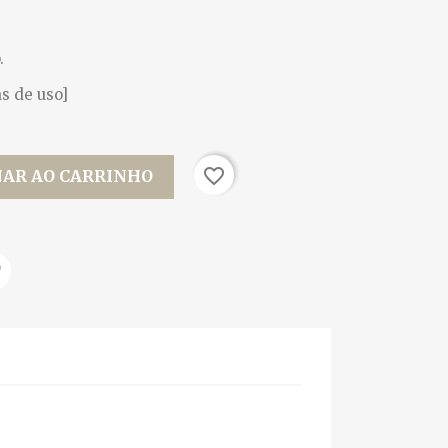
.
s de uso]
favorite_border
NAR AO CARRINHO