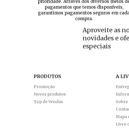
prioridade. Através dos diversos meios d
pagamentos que temos disponíveis,
garantimos pagamentos seguros em cad
compra.
Aproveite as n
novidades e of
especiais
PRODUTOS
A LI
Promoção
Entre
Novos produtos
Inform
Top de Vendas
Sobre
Conta
Mapa d
Livro 