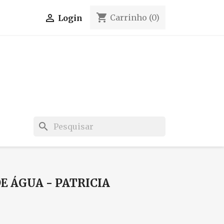
shopping_cart

Carrinho
(0)
Login
search
E ÁGUA - PATRICIA