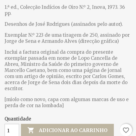
1.ª ed., Colecção Indícios de Oiro N.º 2, Inova, 1973. 36
pp.
Desenhos de José Rodrigues (assinados pelo autor).
Exemplar N.º 223 de uma tiragem de 250, assinado por
Jorge de Sena e Armando Alves (direcção gráfica)
Inclui a factura original da compra do presente
exemplar passada em nome de Lopo Cancella de
Abreu, Ministro da Saúde do primeiro governo de
Marcello Caetano, bem como uma página de jornal
com um artigo de opinião, escrito por Carlos Gomes,
acerca de Jorge de Sena dois dias depois da morte do
escritor.
[miolo como novo, capa com algumas marcas de uso e
perda de cor na lombada]
Quantidade

favorite_border
ADICIONAR AO CARRINHO