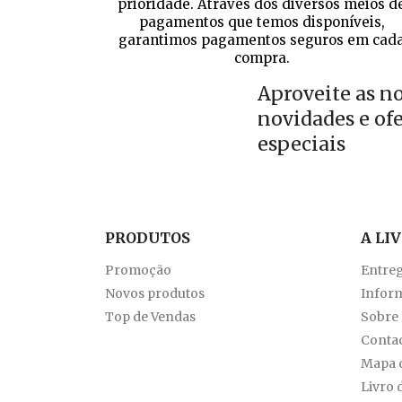
prioridade. Através dos diversos meios d
pagamentos que temos disponíveis,
garantimos pagamentos seguros em cad
compra.
Aproveite as n
novidades e of
especiais
PRODUTOS
A LI
Promoção
Entre
Novos produtos
Inform
Top de Vendas
Sobre
Conta
Mapa d
Livro 