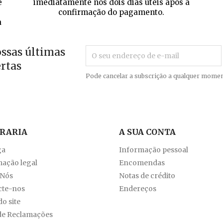
e
imediatamente nos dois dias úteis após a
confirmação do pagamento.
a
ossas últimas
ertas
Pode cancelar a subscrição a qualquer momen
VRARIA
A SUA CONTA
ga
Informação pessoal
ação legal
Encomendas
 Nós
Notas de crédito
cte-nos
Endereços
o site
de Reclamações