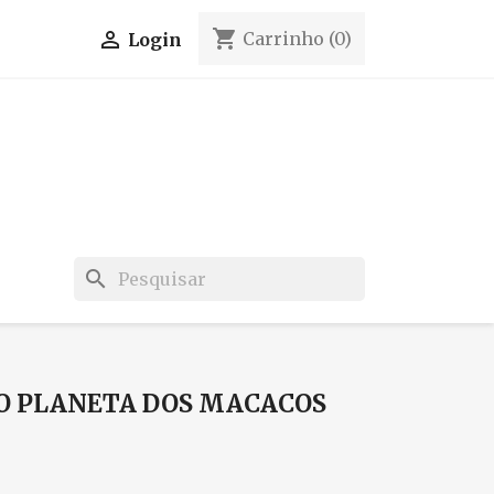
shopping_cart

Carrinho
(0)
Login
search
 O PLANETA DOS MACACOS