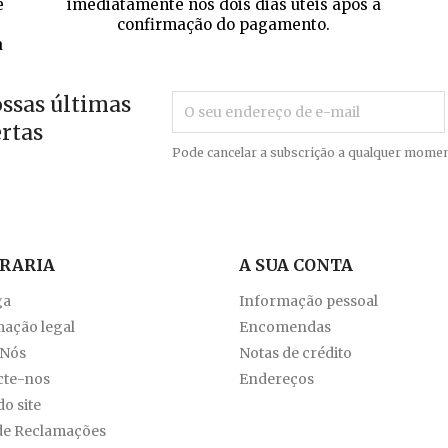
e
imediatamente nos dois dias úteis após a
confirmação do pagamento.
a
ossas últimas
ertas
Pode cancelar a subscrição a qualquer momen
VRARIA
A SUA CONTA
ga
Informação pessoal
ação legal
Encomendas
 Nós
Notas de crédito
cte-nos
Endereços
o site
de Reclamações