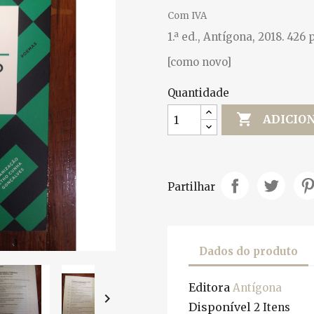
Com IVA
1.ª ed., Antígona, 2018. 426 
[como novo]
Quantidade

ADICIO
Partilhar
Dados do produto
Editora
Antígona

Disponível
2 Itens