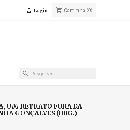
shopping_cart

Carrinho
(0)
Login
search
A, UM RETRATO FORA DA
NHA GONÇALVES (ORG.)