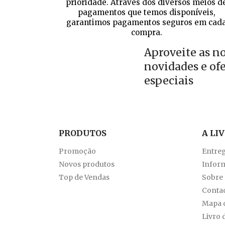
prioridade. Através dos diversos meios d
pagamentos que temos disponíveis,
garantimos pagamentos seguros em cad
compra.
Aproveite as n
novidades e of
especiais
PRODUTOS
A LI
Promoção
Entre
Novos produtos
Inform
Top de Vendas
Sobre
Conta
Mapa d
Livro 