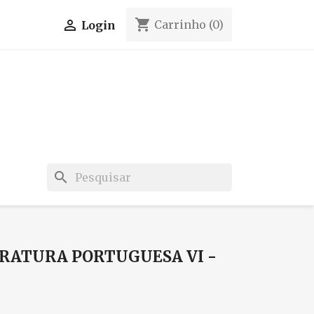
shopping_cart

Carrinho
(0)
Login
search
ERATURA PORTUGUESA VI -