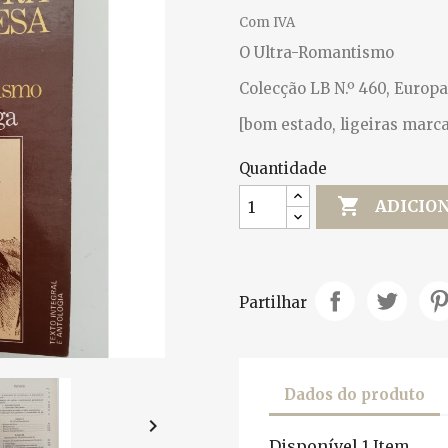
Com IVA
O Ultra-Romantismo
Colecção LB N.º 460, Europa
[bom estado, ligeiras marca
Quantidade

ADICIO
Partilhar
Dados do produto

Disponível
1 Item