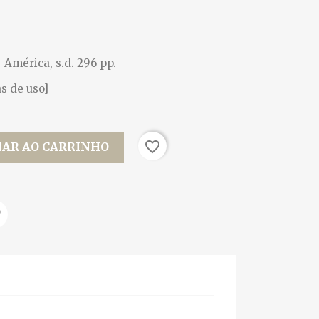
-América, s.d. 296 pp.
s de uso]
favorite_border
NAR AO CARRINHO