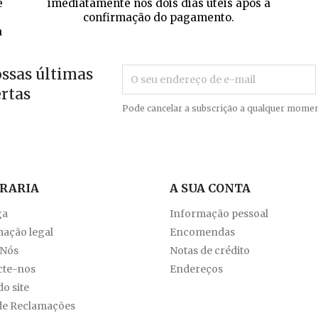
e
imediatamente nos dois dias úteis após a
confirmação do pagamento.
a
ossas últimas
ertas
Pode cancelar a subscrição a qualquer momen
VRARIA
A SUA CONTA
ga
Informação pessoal
ação legal
Encomendas
 Nós
Notas de crédito
cte-nos
Endereços
o site
de Reclamações