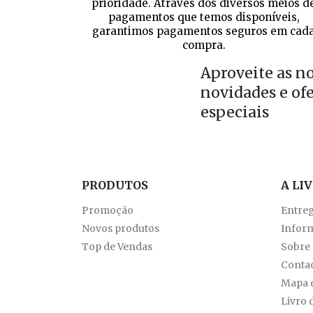
prioridade. Através dos diversos meios d
pagamentos que temos disponíveis,
garantimos pagamentos seguros em cad
compra.
Aproveite as n
novidades e of
especiais
PRODUTOS
A LI
Promoção
Entre
Novos produtos
Inform
Top de Vendas
Sobre
Conta
Mapa d
Livro 