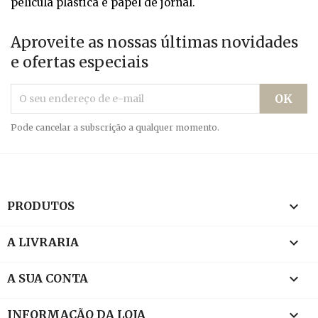
película plástica e papel de jornal.
Aproveite as nossas últimas novidades
e ofertas especiais
Pode cancelar a subscrição a qualquer momento.

PRODUTOS

A LIVRARIA

A SUA CONTA
keyboard_arrow_down
INFORMAÇÃO DA LOJA