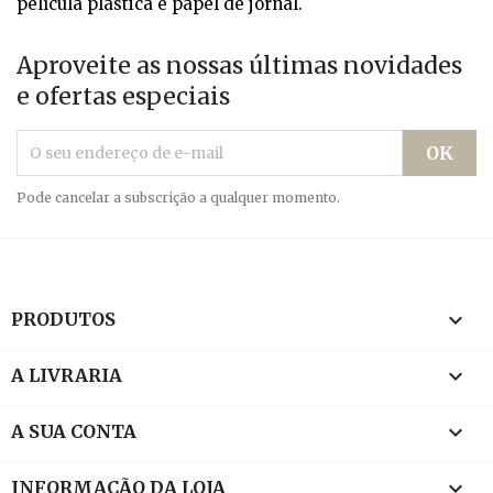
película plástica e papel de jornal.
Aproveite as nossas últimas novidades
e ofertas especiais
Pode cancelar a subscrição a qualquer momento.

PRODUTOS

A LIVRARIA

A SUA CONTA
keyboard_arrow_down
INFORMAÇÃO DA LOJA