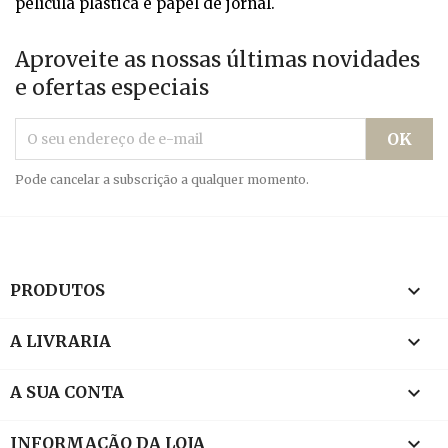
película plástica e papel de jornal.
Aproveite as nossas últimas novidades
e ofertas especiais
Pode cancelar a subscrição a qualquer momento.

PRODUTOS

A LIVRARIA

A SUA CONTA
keyboard_arrow_down
INFORMAÇÃO DA LOJA