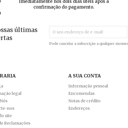
e
imediatamente nos dois dias úteis após a
confirmação do pagamento.
a
ossas últimas
ertas
Pode cancelar a subscrição a qualquer momen
VRARIA
A SUA CONTA
ga
Informação pessoal
ação legal
Encomendas
 Nós
Notas de crédito
cte-nos
Endereços
o site
de Reclamações