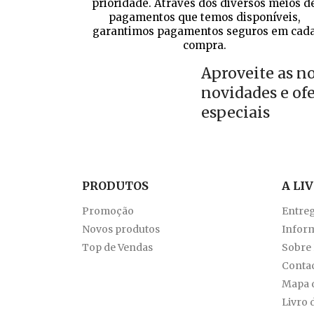
prioridade. Através dos diversos meios d
pagamentos que temos disponíveis,
garantimos pagamentos seguros em cad
compra.
Aproveite as n
novidades e of
especiais
PRODUTOS
A LI
Promoção
Entre
Novos produtos
Inform
Top de Vendas
Sobre
Conta
Mapa d
Livro 