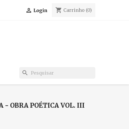
shopping_cart

Carrinho
(0)
Login
search
- OBRA POÉTICA VOL. III