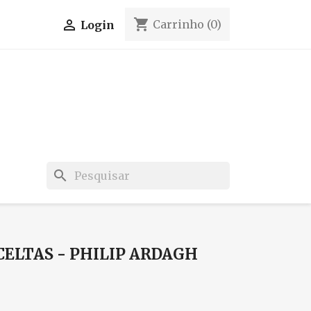
shopping_cart

Carrinho
(0)
Login
search
CELTAS - PHILIP ARDAGH