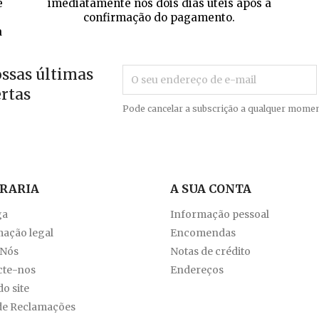
e
imediatamente nos dois dias úteis após a
confirmação do pagamento.
a
ossas últimas
ertas
Pode cancelar a subscrição a qualquer momen
VRARIA
A SUA CONTA
ga
Informação pessoal
ação legal
Encomendas
 Nós
Notas de crédito
cte-nos
Endereços
o site
de Reclamações