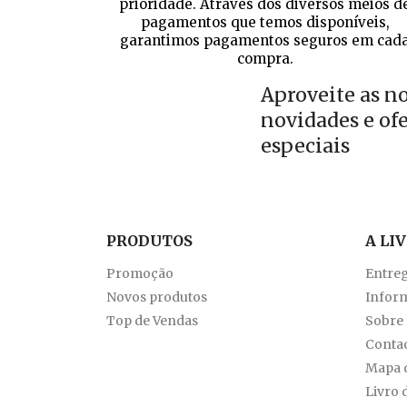
prioridade. Através dos diversos meios d
pagamentos que temos disponíveis,
garantimos pagamentos seguros em cad
compra.
Aproveite as n
novidades e of
especiais
PRODUTOS
A LI
Promoção
Entre
Novos produtos
Inform
Top de Vendas
Sobre
Conta
Mapa d
Livro 