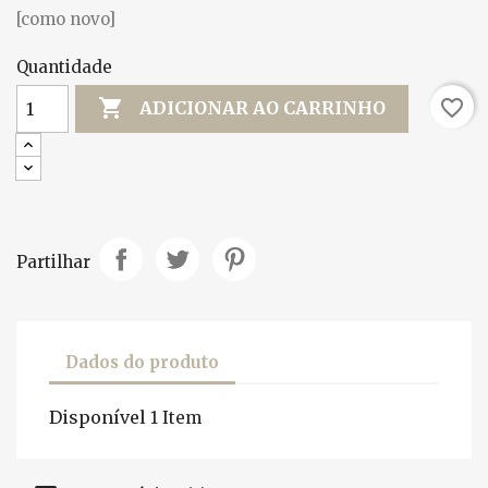
[como novo]
Quantidade

favorite_border
ADICIONAR AO CARRINHO
Partilhar
Dados do produto
Disponível
1 Item