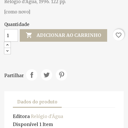
Relógio d'Água, 1996. 122 pp.
[como novo]
Quantidade

favorite_border
ADICIONAR AO CARRINHO
Partilhar
Dados do produto
Editora
Relógio d'Água
Disponível
1 Item