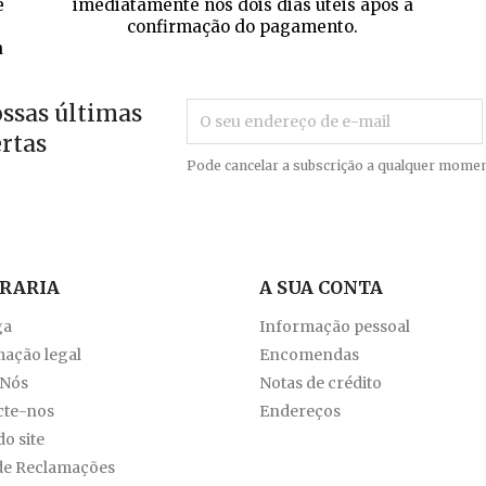
e
imediatamente nos dois dias úteis após a
confirmação do pagamento.
a
ossas últimas
ertas
Pode cancelar a subscrição a qualquer momen
VRARIA
A SUA CONTA
ga
Informação pessoal
ação legal
Encomendas
 Nós
Notas de crédito
cte-nos
Endereços
o site
de Reclamações