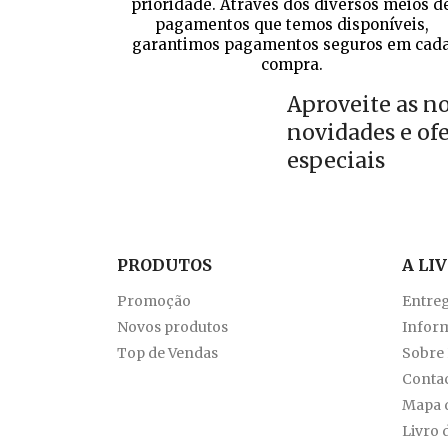
prioridade. Através dos diversos meios d
pagamentos que temos disponíveis,
garantimos pagamentos seguros em cad
compra.
Aproveite as n
novidades e of
especiais
PRODUTOS
A LI
Promoção
Entre
Novos produtos
Inform
Top de Vendas
Sobre
Conta
Mapa d
Livro 