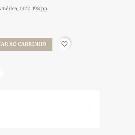
América, 1972. 198 pp.
favorite_border
NAR AO CARRINHO