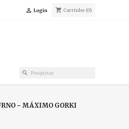
shopping_cart

Carrinho
(0)
Login
search
RNO - MÁXIMO GORKI