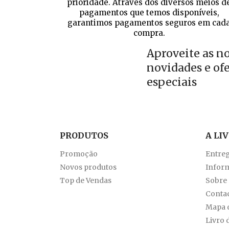
prioridade. Através dos diversos meios d
pagamentos que temos disponíveis,
garantimos pagamentos seguros em cad
compra.
Aproveite as n
novidades e of
especiais
PRODUTOS
A LI
Promoção
Entre
Novos produtos
Inform
Top de Vendas
Sobre
Conta
Mapa d
Livro 