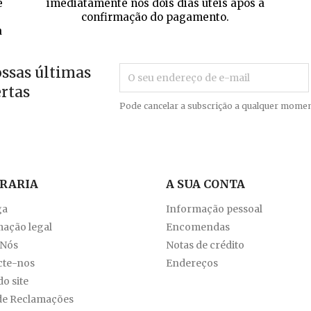
e
imediatamente nos dois dias úteis após a
confirmação do pagamento.
a
ossas últimas
ertas
Pode cancelar a subscrição a qualquer momen
VRARIA
A SUA CONTA
ga
Informação pessoal
ação legal
Encomendas
 Nós
Notas de crédito
cte-nos
Endereços
o site
de Reclamações