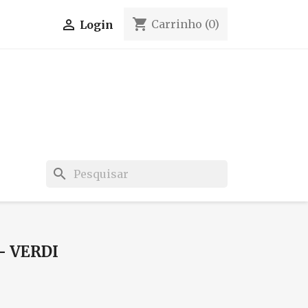
shopping_cart

Carrinho
(0)
Login
search
- VERDI