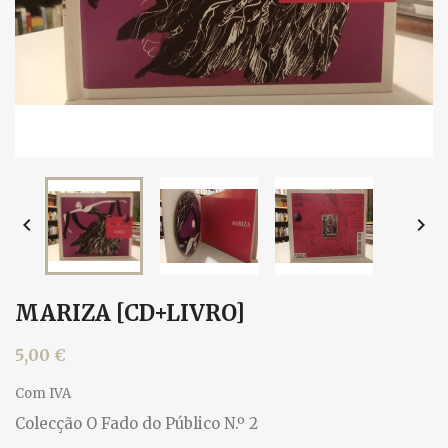


MARIZA [CD+LIVRO]
5,00 €
Com IVA
Colecção O Fado do Público N.º 2