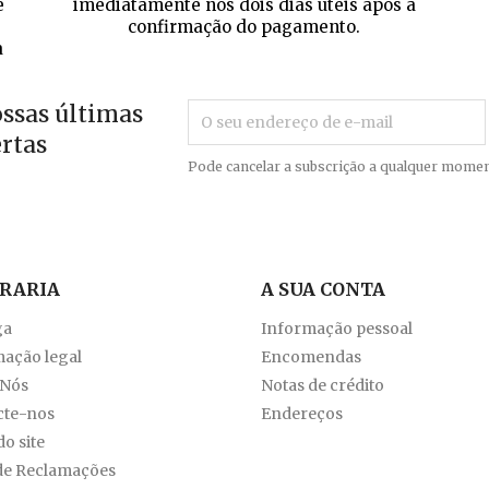
e
imediatamente nos dois dias úteis após a
confirmação do pagamento.
a
ossas últimas
ertas
Pode cancelar a subscrição a qualquer momen
VRARIA
A SUA CONTA
ga
Informação pessoal
ação legal
Encomendas
 Nós
Notas de crédito
cte-nos
Endereços
o site
de Reclamações