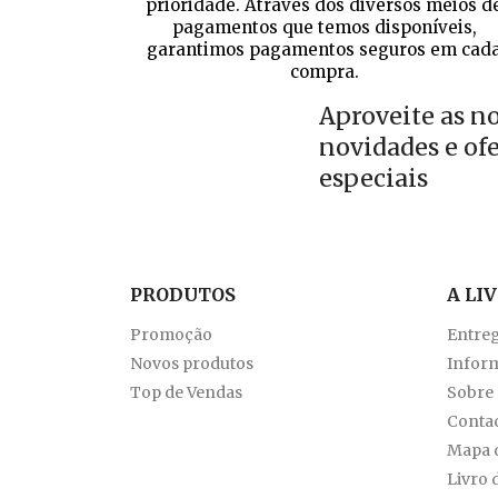
prioridade. Através dos diversos meios d
pagamentos que temos disponíveis,
garantimos pagamentos seguros em cad
compra.
Aproveite as n
novidades e of
especiais
PRODUTOS
A LI
Promoção
Entre
Novos produtos
Inform
Top de Vendas
Sobre
Conta
Mapa d
Livro 