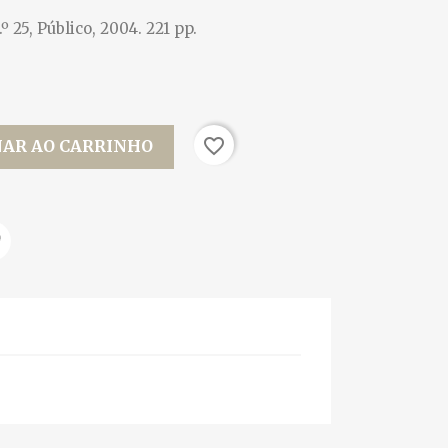
 25, Público, 2004. 221 pp.
favorite_border
NAR AO CARRINHO