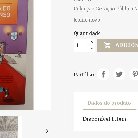
Colecção Geração Público N.º
[como novo]
Quantidade

ADICIO
Partilhar
Dados do produto
Disponível
1 Item
