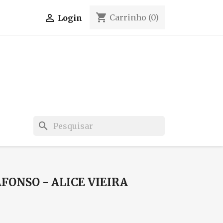
shopping_cart

Carrinho
(0)
Login
search
AFONSO - ALICE VIEIRA