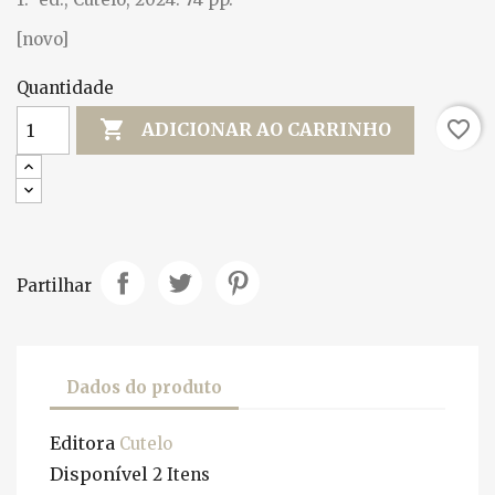
[novo]
Quantidade

favorite_border
ADICIONAR AO CARRINHO
Partilhar
Dados do produto
Editora
Cutelo
Disponível
2 Itens