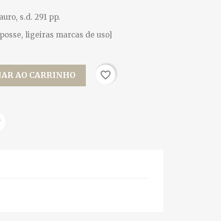
uro, s.d. 291 pp.
posse, ligeiras marcas de uso]
favorite_border
NAR AO CARRINHO