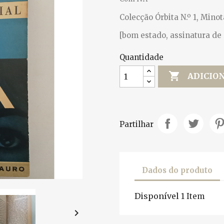
Colecção Órbita N.º 1, Minota
[bom estado, assinatura de 
Quantidade

ADICIO
Partilhar
Dados do produto
Disponível
1 Item
