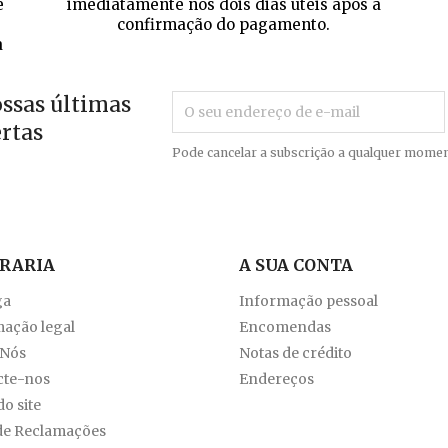
e
imediatamente nos dois dias úteis após a
confirmação do pagamento.
a
ossas últimas
ertas
Pode cancelar a subscrição a qualquer momen
VRARIA
A SUA CONTA
ga
Informação pessoal
ação legal
Encomendas
 Nós
Notas de crédito
cte-nos
Endereços
o site
de Reclamações