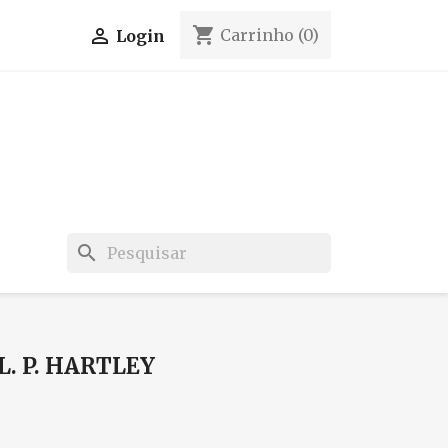
shopping_cart

Carrinho
(0)
Login
search
L. P. HARTLEY