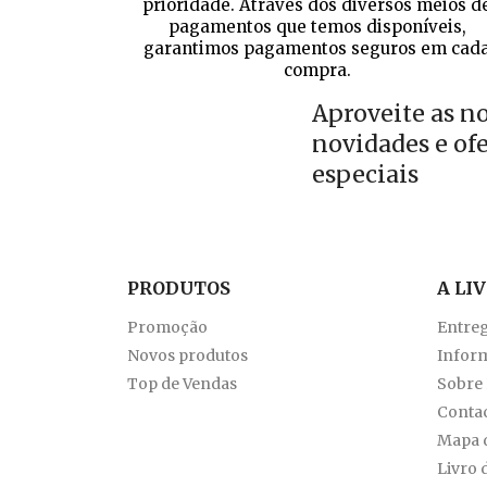
prioridade. Através dos diversos meios d
pagamentos que temos disponíveis,
garantimos pagamentos seguros em cad
compra.
Aproveite as n
novidades e of
especiais
PRODUTOS
A LI
Promoção
Entre
Novos produtos
Inform
Top de Vendas
Sobre
Conta
Mapa d
Livro 