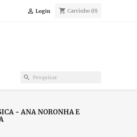
shopping_cart

Carrinho
(0)
Login
search
SICA - ANA NORONHA E
A