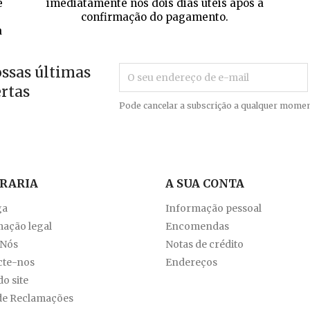
e
imediatamente nos dois dias úteis após a
confirmação do pagamento.
a
ossas últimas
ertas
Pode cancelar a subscrição a qualquer momen
VRARIA
A SUA CONTA
ga
Informação pessoal
ação legal
Encomendas
 Nós
Notas de crédito
cte-nos
Endereços
o site
de Reclamações