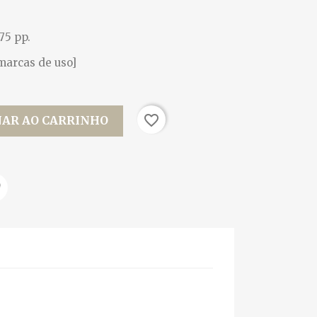
75 pp.
 marcas de uso]
favorite_border
NAR AO CARRINHO