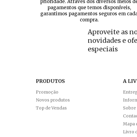
prioridade. Através dos diversos meios d
pagamentos que temos disponíveis,
garantimos pagamentos seguros em cad
compra.
Aproveite as n
novidades e of
especiais
PRODUTOS
A LI
Promoção
Entre
Novos produtos
Inform
Top de Vendas
Sobre
Conta
Mapa d
Livro 