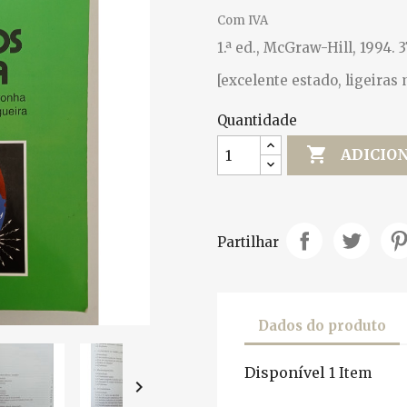
Com IVA
1.ª ed., McGraw-Hill, 1994. 3
[excelente estado, ligeiras
Quantidade

ADICIO
Partilhar
Dados do produto
Disponível
1 Item
