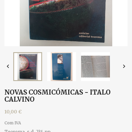


NOVAS COSMICÓMICAS - ITALO
CALVINO
10,00 €
Com IVA
Teorema, s.d. 234 pp.