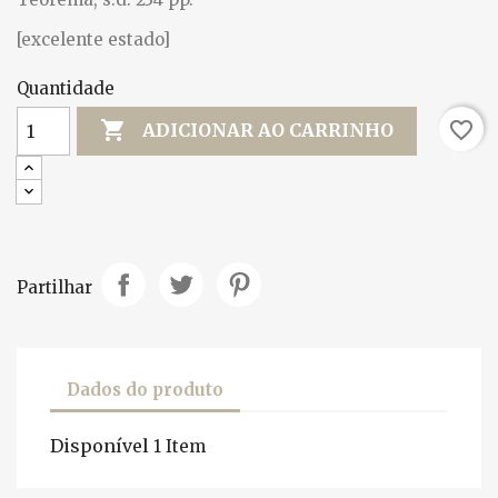
[excelente estado]
Quantidade

favorite_border
ADICIONAR AO CARRINHO
Partilhar
Dados do produto
Disponível
1 Item