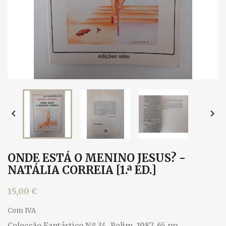


ONDE ESTÁ O MENINO JESUS? -
NATÁLIA CORREIA [1.ª ED.]
15,00 €
Com IVA
Colecção Fantástico N.º 34, Rolim, 1987. 65 pp.