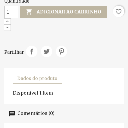
Quantidade

favorite_border
ADICIONAR AO CARRINHO
Partilhar
Dados do produto
Disponível
1 Item
Comentários (0)