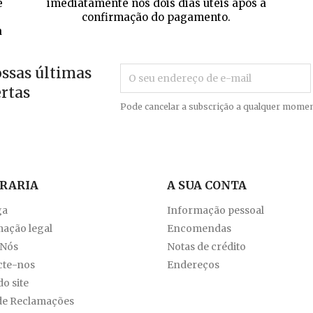
e
imediatamente nos dois dias úteis após a
confirmação do pagamento.
a
ossas últimas
ertas
Pode cancelar a subscrição a qualquer momen
VRARIA
A SUA CONTA
ga
Informação pessoal
ação legal
Encomendas
 Nós
Notas de crédito
cte-nos
Endereços
o site
de Reclamações