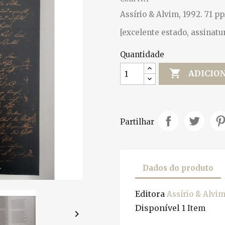
Assírio & Alvim, 1992. 71 pp
[excelente estado, assinatu
Quantidade

ADICIO
Partilhar
Dados do produto
Editora
Assírio & Alvi
Disponível
1 Item
