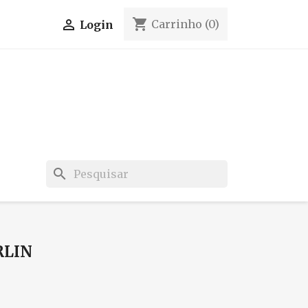
shopping_cart

Carrinho
(0)
Login
search
RLIN