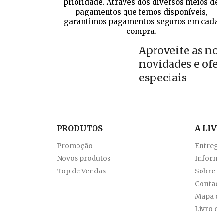
prioridade. Através dos diversos meios d
pagamentos que temos disponíveis,
garantimos pagamentos seguros em cad
compra.
Aproveite as n
novidades e of
especiais
PRODUTOS
A LI
Promoção
Entre
Novos produtos
Inform
Top de Vendas
Sobre
Conta
Mapa d
Livro 