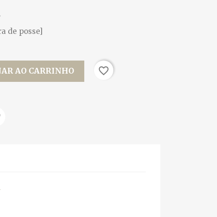
.
ra de posse]
favorite_border
NAR AO CARRINHO
m