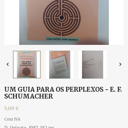


UM GUIA PARA OS PERPLEXOS - E. F.
SCHUMACHER
5,00 €
Com IVA
D. Quixote, 1987. 182 pp.