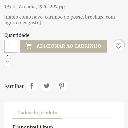
1.ª ed., Arcádia, 1976. 297 pp.
[miolo como novo, carimbo de posse, brochura com
ligeiro desgaste]
Quantidade

favorite_border
ADICIONAR AO CARRINHO
Partilhar
Dados do produto
Disponível
1 Item