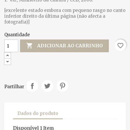
[excelente estado embora com pequeno rasgo no canto
inferior direito da última página (não afecta a
fotografia)]
Quantidade

favorite_border
ADICIONAR AO CARRINHO
Partilhar
Dados do produto
Disponível
1 Item