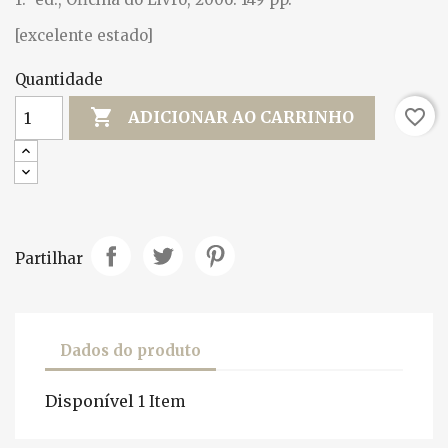
[excelente estado]
Quantidade

favorite_border
ADICIONAR AO CARRINHO
Partilhar
Dados do produto
Disponível
1 Item