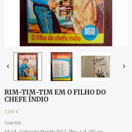


RIM-TIM-TIM EM O FILHO DO
CHEFE ÍNDIO
7,00 €
Com IVA
1.ª ed., Colecção Heróis N.º 2, Ibis, s.d. 255 pp.