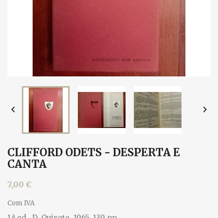


CLIFFORD ODETS - DESPERTA E
CANTA
7,00 €
Com IVA
1.ª ed., D. Quixote, 1965. 139 pp.