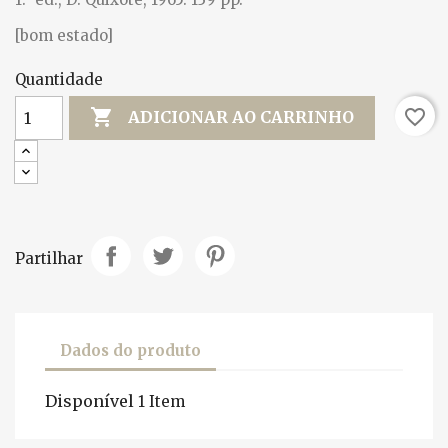
[bom estado]
Quantidade

favorite_border
ADICIONAR AO CARRINHO
Partilhar
Dados do produto
Disponível
1 Item