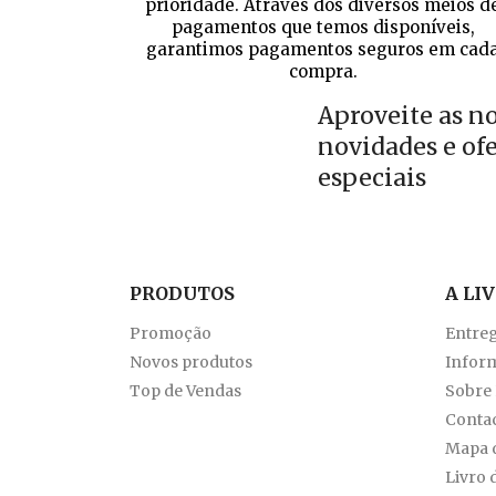
prioridade. Através dos diversos meios d
pagamentos que temos disponíveis,
garantimos pagamentos seguros em cad
compra.
Aproveite as n
novidades e of
especiais
PRODUTOS
A LI
Promoção
Entre
Novos produtos
Inform
Top de Vendas
Sobre
Conta
Mapa d
Livro 