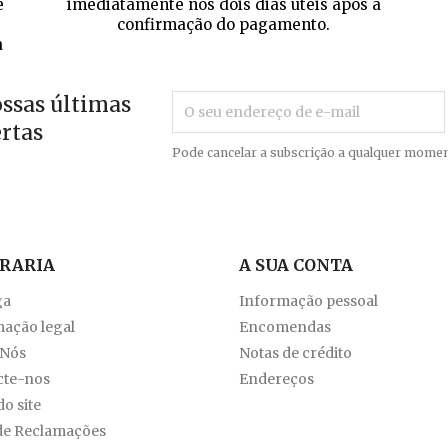
e
imediatamente nos dois dias úteis após a
confirmação do pagamento.
a
ossas últimas
ertas
Pode cancelar a subscrição a qualquer momen
VRARIA
A SUA CONTA
ga
Informação pessoal
ação legal
Encomendas
 Nós
Notas de crédito
cte-nos
Endereços
o site
de Reclamações