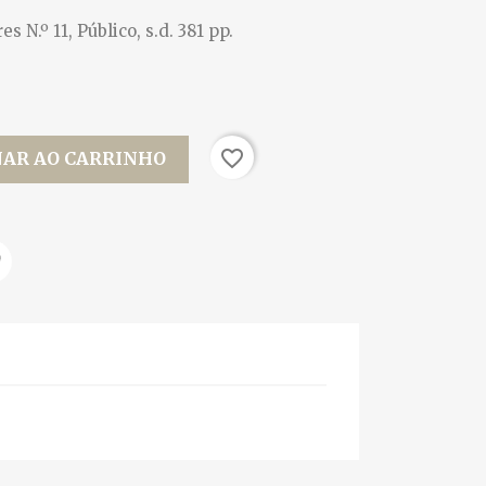
N.º 11, Público, s.d. 381 pp.
favorite_border
NAR AO CARRINHO