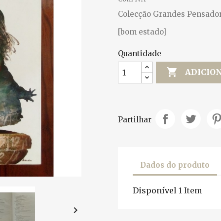
Colecção Grandes Pensadores 
[bom estado]
Quantidade

ADICIO
Partilhar
Dados do produto
Disponível
1 Item
