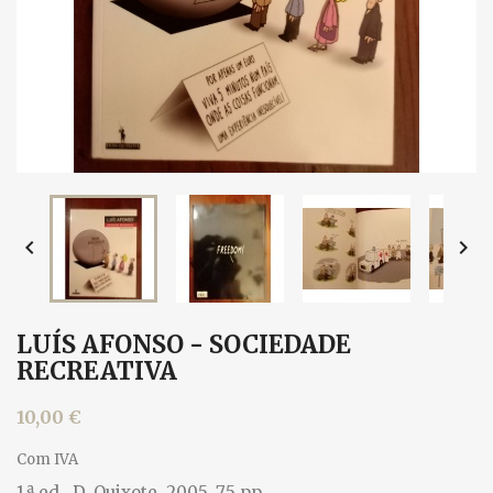


LUÍS AFONSO - SOCIEDADE
RECREATIVA
10,00 €
Com IVA
1.ª ed., D. Quixote, 2005. 75 pp.