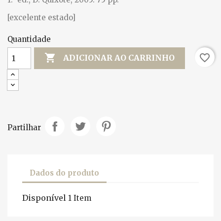
[excelente estado]
Quantidade

favorite_border
ADICIONAR AO CARRINHO
Partilhar
Dados do produto
Disponível
1 Item