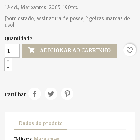
1.ª ed., Mareantes, 2005. 190pp.
[bom estado, assinatura de posse, ligeiras marcas de
uso]
Quantidade

favorite_border
ADICIONAR AO CARRINHO
Partilhar
Dados do produto
Editora
Mareantes