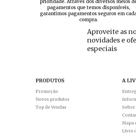
prioridade. Através dos diversos meios d
pagamentos que temos disponíveis,
garantimos pagamentos seguros em cad
compra.
Aproveite as n
novidades e of
especiais
PRODUTOS
A LI
Promoção
Entre
Novos produtos
Inform
Top de Vendas
Sobre
Conta
Mapa d
Livro 