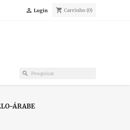
shopping_cart

Carrinho
(0)
Login
search
ELO-ÁRABE