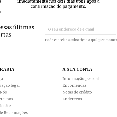
e
imediatamente nos dois dias úteis após a
confirmação do pagamento.
a
ossas últimas
ertas
Pode cancelar a subscrição a qualquer momen
VRARIA
A SUA CONTA
ga
Informação pessoal
ação legal
Encomendas
 Nós
Notas de crédito
cte-nos
Endereços
o site
de Reclamações