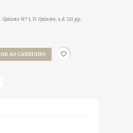
 Quixote N.º 1, D. Quixote, s.d. 111 pp.
favorite_border
NAR AO CARRINHO