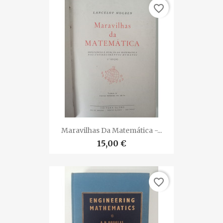
favorite_border
Maravilhas Da Matemática -...
15,00 €
favorite_border