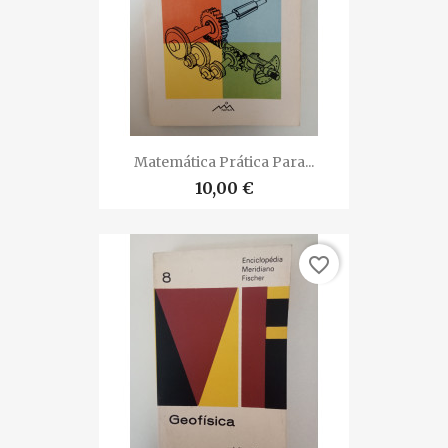
Matemática Prática Para...
10,00 €
favorite_border