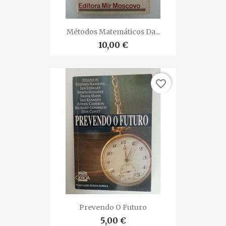
Métodos Matemáticos Da...
10,00 €
favorite_border
Prevendo O Futuro
5,00 €