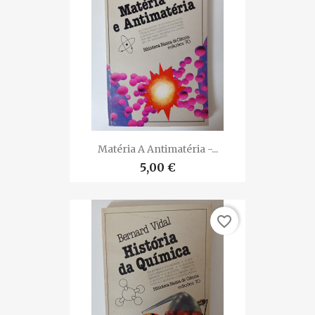
Matéria A Antimatéria -...
5,00 €
favorite_border