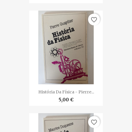
favorite_border
História Da Física - Pierre...
5,00 €
favorite_border