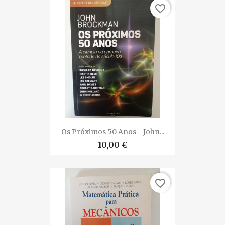
favorite_border
Os Próximos 50 Anos - John...
10,00 €
favorite_border