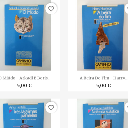
favorite_border
fa


Vista rápida
Vista rápida
O Miúdo - Arkadi E Boris...
À Beira Do Fim - Harry...
5,00 €
5,00 €
favorite_border
fa