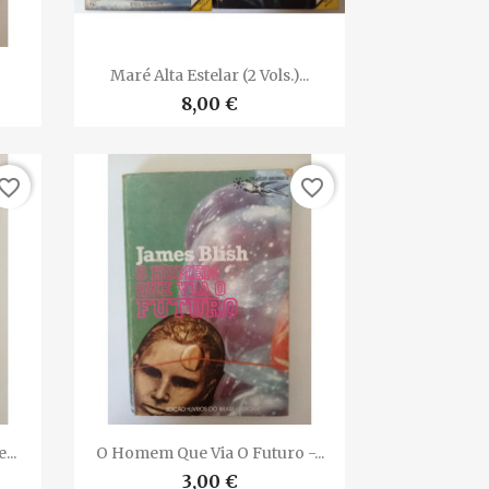

Vista rápida
Maré Alta Estelar (2 Vols.)...
8,00 €
vorite_border
favorite_border

Vista rápida
...
O Homem Que Via O Futuro -...
3,00 €