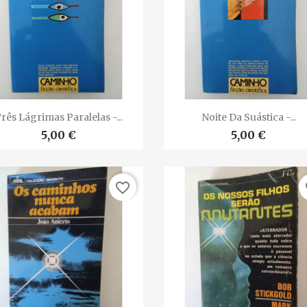


Vista rápida
Vista rápida
rês Lágrimas Paralelas -...
Noite Da Suástica -...
5,00 €
5,00 €
favorite_border
fa