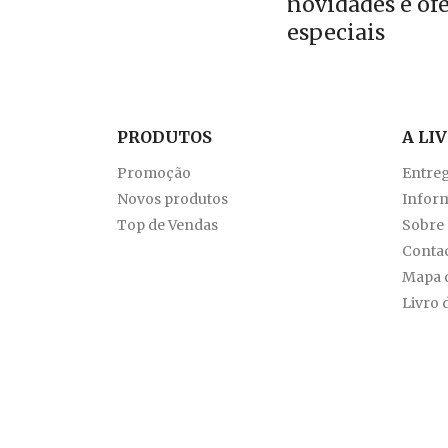
novidades e of
especiais
PRODUTOS
A LI
Promoção
Entre
Novos produtos
Inform
Top de Vendas
Sobre
Conta
Mapa d
Livro 