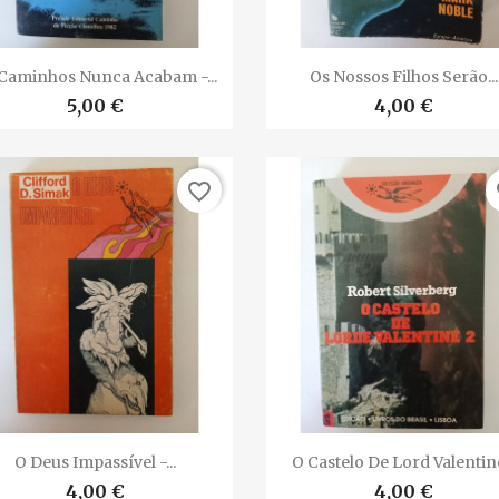


Vista rápida
Vista rápida
Caminhos Nunca Acabam -...
Os Nossos Filhos Serão...
5,00 €
4,00 €
favorite_border
fa


Vista rápida
Vista rápida
O Deus Impassível -...
O Castelo De Lord Valentine
4,00 €
4,00 €