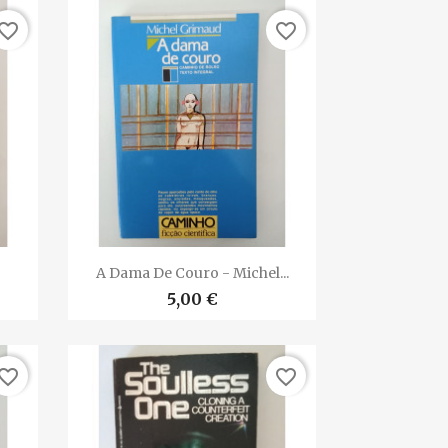
vorite_border
favorite_border

Vista rápida
A Dama De Couro - Michel...
5,00 €
vorite_border
favorite_border