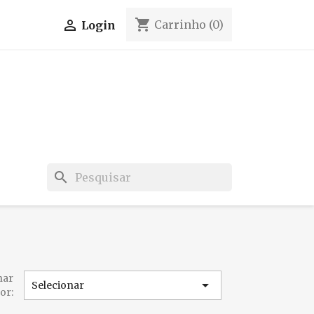
shopping_cart

Carrinho
(0)
Login
search
nar

Selecionar
or: