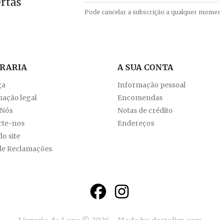
ertas
Pode cancelar a subscrição a qualquer momen
VRARIA
A SUA CONTA
ga
Informação pessoal
ação legal
Encomendas
 Nós
Notas de crédito
cte-nos
Endereços
o site
de Reclamações