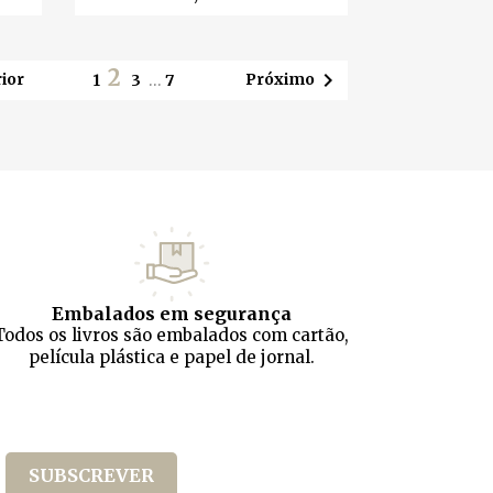
2

ior
Próximo
1
3
…
7
Embalados em segurança
Todos os livros são embalados com cartão,
película plástica e papel de jornal.