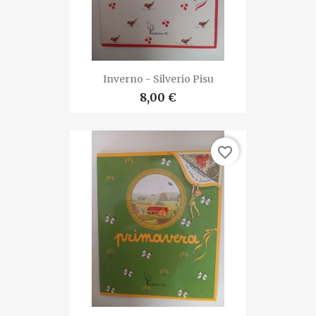
Inverno - Silverio Pisu
8,00 €
favorite_border