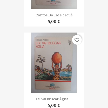
Contos Do Tio Porquê
5,00 €
favorite_border
Esi Vai Buscar Água -...
5,00 €