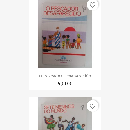
favorite_border
O Pescador Desaparecido
5,00 €
favorite_border