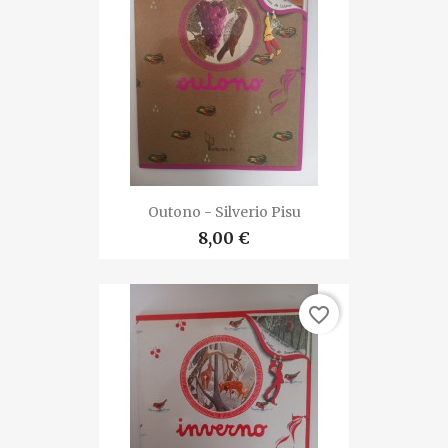
Outono - Silverio Pisu
8,00 €
favorite_border