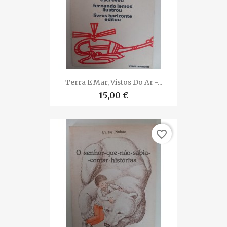
Terra E Mar, Vistos Do Ar -...
15,00 €
favorite_border