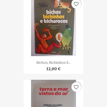
favorite_border
Bichos, Bichinhos E...
12,00 €
favorite_border