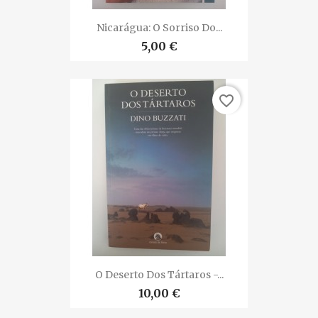
Nicarágua: O Sorriso Do...
5,00 €
favorite_border
O Deserto Dos Tártaros -...
10,00 €