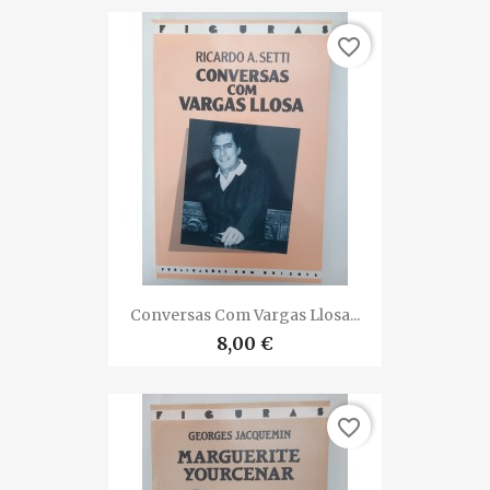
favorite_border
Conversas Com Vargas Llosa...
8,00 €
favorite_border