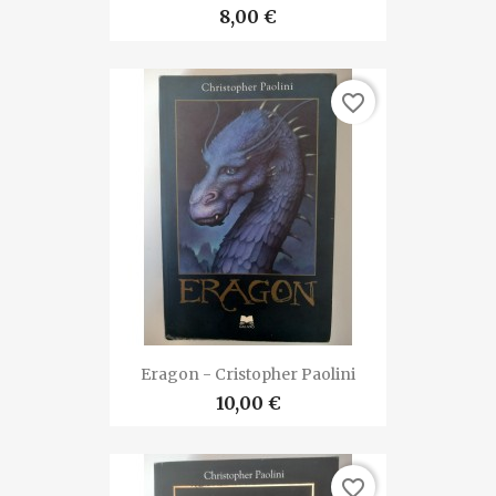
8,00 €
favorite_border
Eragon - Cristopher Paolini
10,00 €
favorite_border