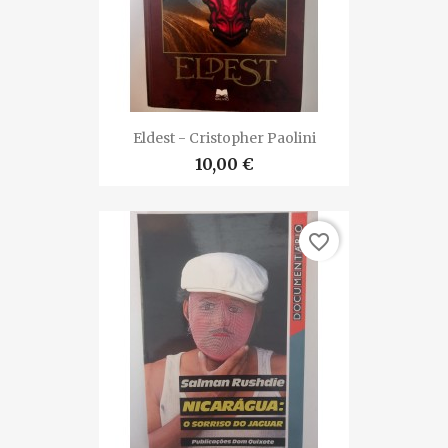
Eldest - Cristopher Paolini
10,00 €
favorite_border