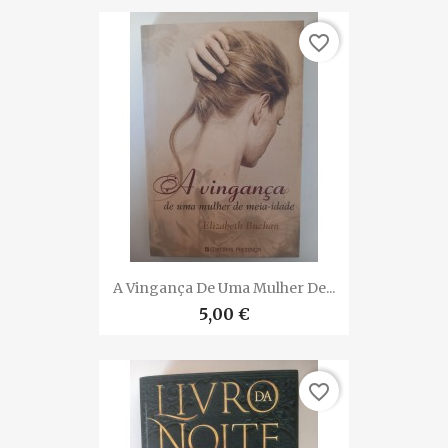
favorite_border
A Vingança De Uma Mulher De...
5,00 €
favorite_border