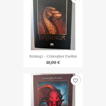
Brisingr - Cristopher Paolini
10,00 €
favorite_border