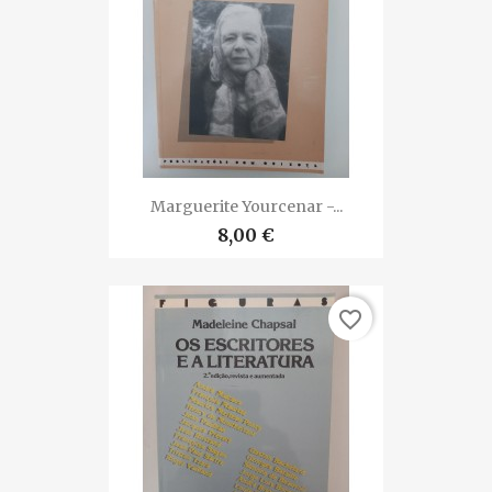
Marguerite Yourcenar -...
8,00 €
favorite_border