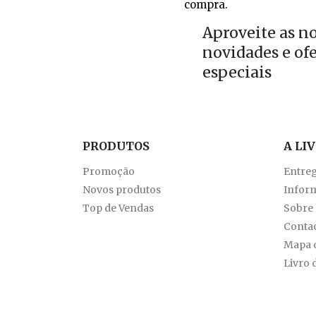
compra.
Aproveite as n
novidades e of
especiais
PRODUTOS
A LI
Promoção
Entre
Novos produtos
Inform
Top de Vendas
Sobre
Conta
Mapa d
Livro 