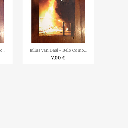

Vista rápida
...
Julius Van Daal - Belo Como...
7,00 €