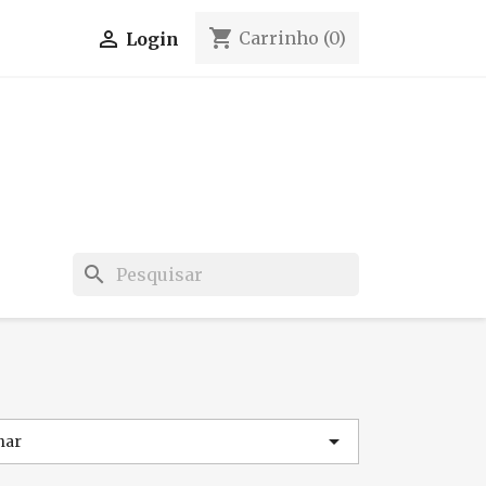
shopping_cart

Carrinho
(0)
Login
search

nar