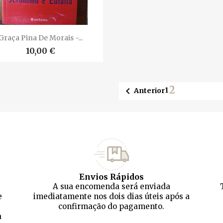

Vista rápida
Graça Pina De Morais -...
10,00 €
2

1
Anterior
Envios Rápidos
A sua encomenda será enviada
e
imediatamente nos dois dias úteis após a
confirmação do pagamento.
a