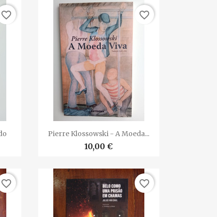
favorite_border
favorite_border

Vista rápida
do
Pierre Klossowski - A Moeda...
10,00 €
favorite_border
favorite_border