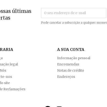
ossas últimas
ertas
Pode cancelar a subscrição a qualquer momen
VRARIA
A SUA CONTA
ga
Informação pessoal
ação legal
Encomendas
 Nós
Notas de crédito
cte-nos
Endereços
o site
de Reclamações