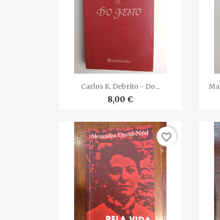

Vista rápida
Carlos K. Debrito - Do...
Max
8,00 €
favorite_border