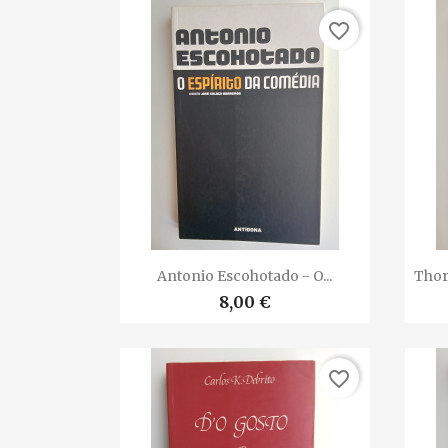
favorite_border

Vista rápida
Antonio Escohotado - O...
Thor
8,00 €
favorite_border