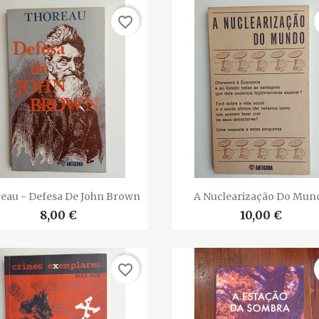
favorite_border


Vista rápida
Vista rápida
eau - Defesa De John Brown
A Nuclearização Do Mun
8,00 €
10,00 €
favorite_border