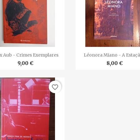


Vista rápida
Vista rápida
 Aub - Crimes Exemplares
Léonora Miano - A Estação
9,00 €
8,00 €
favorite_border