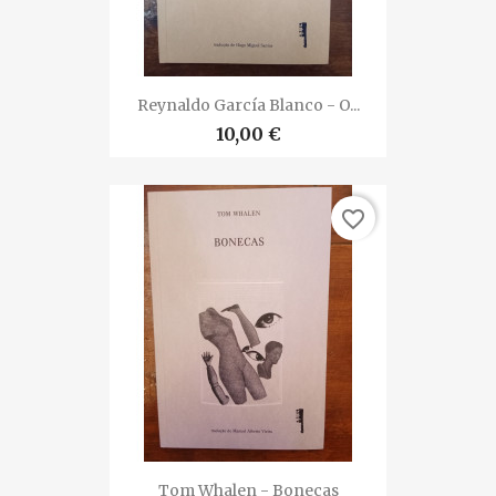
Reynaldo García Blanco - O...
10,00 €
favorite_border
Tom Whalen - Bonecas