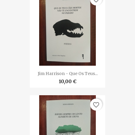
Jim Harrison - Que Os Teus...
10,00 €
favorite_border