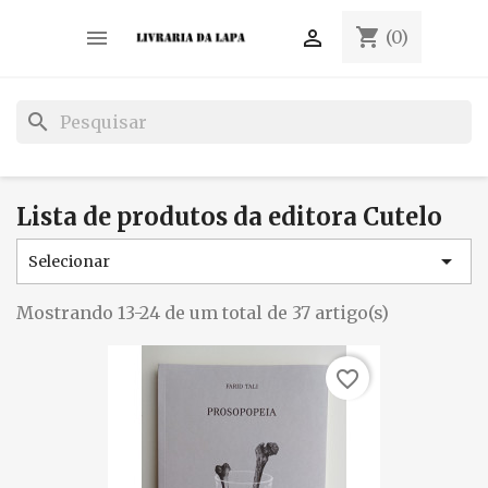
shopping_cart


(0)
search
Lista de produtos da editora Cutelo

Selecionar
Mostrando 13-24 de um total de 37 artigo(s)
favorite_border