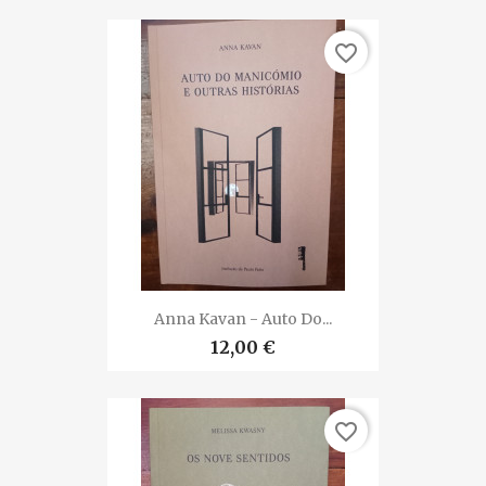
favorite_border
Anna Kavan - Auto Do...
12,00 €
favorite_border