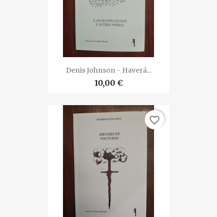
Denis Johnson - Haverá...
10,00 €
favorite_border