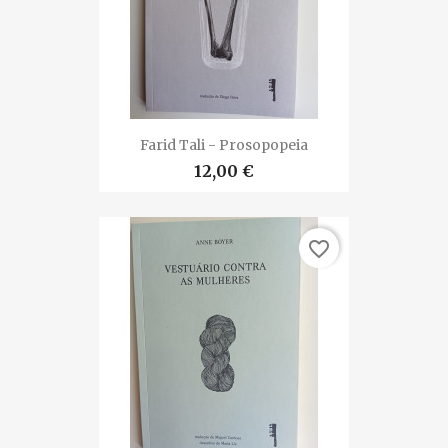
Farid Tali - Prosopopeia
12,00 €
favorite_border