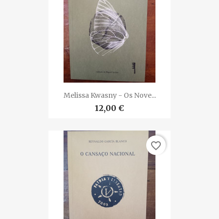
Melissa Kwasny - Os Nove...
12,00 €
favorite_border